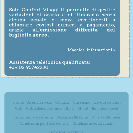
Solo Confort Viaggi ti permette di gestire
variazioni di orario e di itinerario senza
alcuna penale e senza costringerti a
chiamare costosi numeri a pagamento,
grazie all'
emissione differita del
biglietto aereo
.
Maggiori informazioni »
Assistenza telefonica qualificata:
+39 02 95742230
Home
Area riservata
Contatti
Chi siamo
Lavora con noi
Voli
Voli a destinazione multipla
Hotel
Business travel
Risparmio e assistenza
Vacanze alle Eolie
Villa Teodolinda
Condizioni per l'uso del sito
Condizioni contrattuali
Informativa Privacy