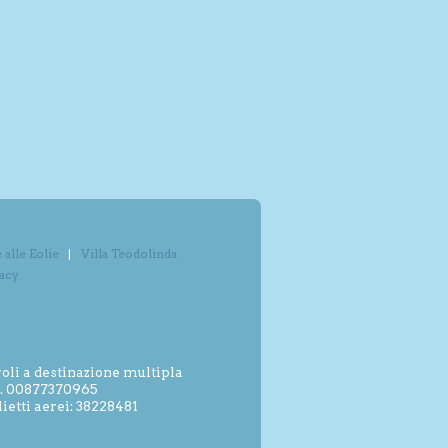
alle Eolie
Villa Teodolinda
vacy
oli a destinazione multipla
.I. 00877370965
etti aerei: 38228481