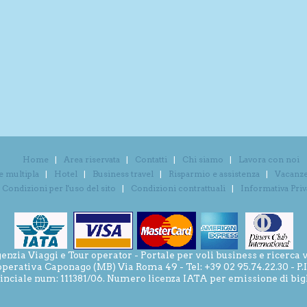
Home
Area riservata
Contatti
Chi siamo
Lavora con noi
e multipla
Hotel
Business travel
Risparmio e assistenza
Vacanze 
Condizioni per l'uso del sito
Condizioni contrattuali
Informativa Pri
ia Viaggi e Tour operator - Portale per voli business e ricerca v
operativa Caponago (MB) Via Roma 49 - Tel: +39 02 95.74.22.30 - P
inciale num: 111381/06. Numero licenza IATA per emissione di bigli