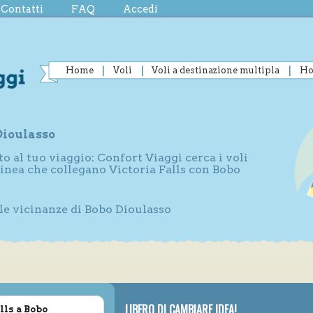
Contatti
FAQ
Accedi
Home
Voli
Voli a destinazione multipla
Ho
 Dioulasso
to al tuo viaggio: Confort Viaggi cerca i voli
linea che collegano Victoria Falls con Bobo
lle vicinanze di Bobo Dioulasso
LIBERO DI CAMBIARE IDEA!
lls a Bobo