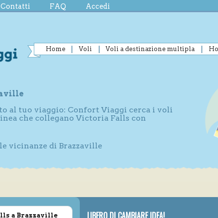
Contatti
FAQ
Accedi
Home
Voli
Voli a destinazione multipla
Ho
aville
to al tuo viaggio: Confort Viaggi cerca i voli
linea che collegano Victoria Falls con
le vicinanze di Brazzaville
LIBERO DI CAMBIARE IDEA!
lls a Brazzaville