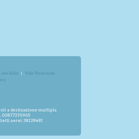
alle Eolie
Villa Teodolinda
vacy
oli a destinazione multipla
.I. 00877370965
etti aerei: 38228481