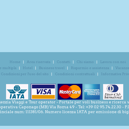
Home
Area riservata
Contatti
Chi siamo
Lavora con noi
e multipla
Hotel
Business travel
Risparmio e assistenza
Vacanze 
Condizioni per l'uso del sito
Condizioni contrattuali
Informativa Pri
ia Viaggi e Tour operator - Portale per voli business e ricerca v
operativa Caponago (MB) Via Roma 49 - Tel: +39 02 95.74.22.30 - P
inciale num: 111381/06. Numero licenza IATA per emissione di bigli