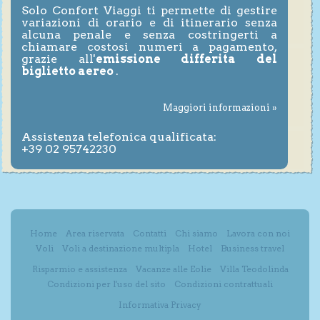
Solo Confort Viaggi ti permette di gestire
variazioni di orario e di itinerario senza
alcuna penale e senza costringerti a
chiamare costosi numeri a pagamento,
grazie all'
emissione differita del
biglietto aereo
.
Maggiori informazioni »
Assistenza telefonica qualificata:
+39 02 95742230
Home
Area riservata
Contatti
Chi siamo
Lavora con noi
Voli
Voli a destinazione multipla
Hotel
Business travel
Risparmio e assistenza
Vacanze alle Eolie
Villa Teodolinda
Condizioni per l'uso del sito
Condizioni contrattuali
Informativa Privacy