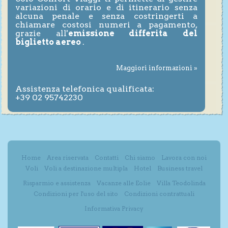
variazioni di orario e di itinerario senza
alcuna penale e senza costringerti a
chiamare costosi numeri a pagamento,
grazie all'
emissione differita del
biglietto aereo
.
Maggiori informazioni »
Assistenza telefonica qualificata:
+39 02 95742230
Home
Area riservata
Contatti
Chi siamo
Lavora con noi
Voli
Voli a destinazione multipla
Hotel
Business travel
Risparmio e assistenza
Vacanze alle Eolie
Villa Teodolinda
Condizioni per l'uso del sito
Condizioni contrattuali
Informativa Privacy