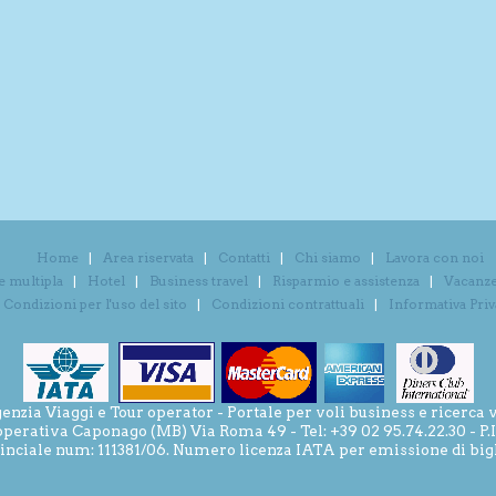
Home
Area riservata
Contatti
Chi siamo
Lavora con noi
e multipla
Hotel
Business travel
Risparmio e assistenza
Vacanze 
Condizioni per l'uso del sito
Condizioni contrattuali
Informativa Pri
ia Viaggi e Tour operator - Portale per voli business e ricerca v
operativa Caponago (MB) Via Roma 49 - Tel: +39 02 95.74.22.30 - P
inciale num: 111381/06. Numero licenza IATA per emissione di bigli