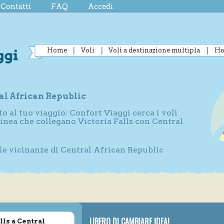
Contatti
FAQ
Accedi
Home
Voli
Voli a destinazione multipla
Ho
ral African Republic
to al tuo viaggio: Confort Viaggi cerca i voli
linea che collegano Victoria Falls con Central
lle vicinanze di Central African Republic
LIBERO DI CAMBIARE IDEA!
lls a Central