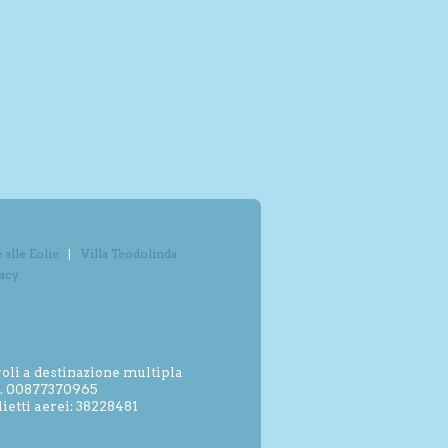
alle Eolie
Villa Teodolinda
vacy
oli a destinazione multipla
.I. 00877370965
etti aerei: 38228481