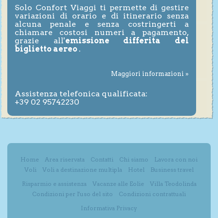
Solo Confort Viaggi ti permette di gestire
variazioni di orario e di itinerario senza
alcuna penale e senza costringerti a
chiamare costosi numeri a pagamento,
grazie all'
emissione differita del
biglietto aereo
.
Maggiori informazioni »
Assistenza telefonica qualificata:
+39 02 95742230
Home
Area riservata
Contatti
Chi siamo
Lavora con noi
Voli
Voli a destinazione multipla
Hotel
Business travel
Risparmio e assistenza
Vacanze alle Eolie
Villa Teodolinda
Condizioni per l'uso del sito
Condizioni contrattuali
Informativa Privacy