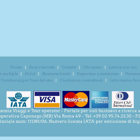
Home
Area riservata
Contatti
Chi siamo
Lavora con noi
e multipla
Hotel
Business travel
Risparmio e assistenza
Vacanze 
Condizioni per l'uso del sito
Condizioni contrattuali
Informativa Pri
ia Viaggi e Tour operator - Portale per voli business e ricerca v
operativa Caponago (MB) Via Roma 49 - Tel: +39 02 95.74.22.30 - P
inciale num: 111381/06. Numero licenza IATA per emissione di bigli