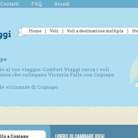
Contatti
FAQ
Accedi
Home
Voli
Voli a destinazione multipla
Ho
apo
to al tuo viaggio: Confort Viaggi cerca i voli
linea che collegano Victoria Falls con Copiapo
lle vicinanze di Copiapo
LIBERO DI CAMBIARE IDEA!
lls a Copiapo