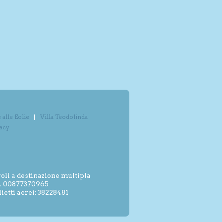
alle Eolie
Villa Teodolinda
vacy
oli a destinazione multipla
.I. 00877370965
etti aerei: 38228481