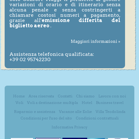
variazioni di orario e di itinerario senza
alcuna penale e senza costringerti a
chiamare costosi numeri a pagamento,
grazie all'
emissione differita del
biglietto aereo
.
Maggiori informazioni »
Assistenza telefonica qualificata:
+39 02 95742230
Home
Area riservata
Contatti
Chi siamo
Lavora con noi
Voli
Voli a destinazione multipla
Hotel
Business travel
Risparmio e assistenza
Vacanze alle Eolie
Villa Teodolinda
Condizioni per l'uso del sito
Condizioni contrattuali
Informativa Privacy