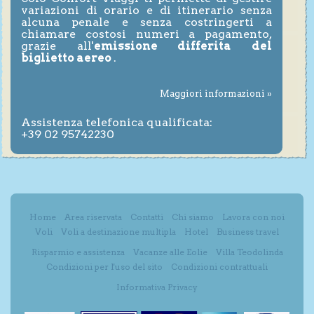
variazioni di orario e di itinerario senza
alcuna penale e senza costringerti a
chiamare costosi numeri a pagamento,
grazie all'
emissione differita del
biglietto aereo
.
Maggiori informazioni »
Assistenza telefonica qualificata:
+39 02 95742230
Home
Area riservata
Contatti
Chi siamo
Lavora con noi
Voli
Voli a destinazione multipla
Hotel
Business travel
Risparmio e assistenza
Vacanze alle Eolie
Villa Teodolinda
Condizioni per l'uso del sito
Condizioni contrattuali
Informativa Privacy