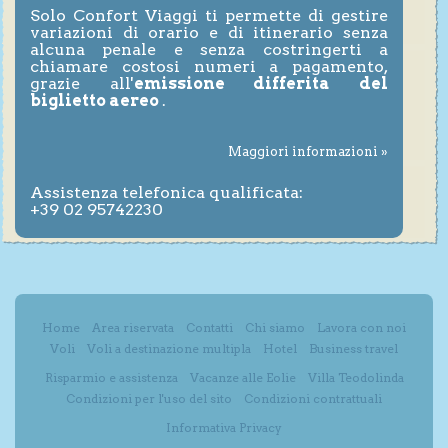
Solo Confort Viaggi ti permette di gestire
variazioni di orario e di itinerario senza
alcuna penale e senza costringerti a
chiamare costosi numeri a pagamento,
grazie all'
emissione differita del
biglietto aereo
.
Maggiori informazioni »
Assistenza telefonica qualificata:
+39 02 95742230
Home
Area riservata
Contatti
Chi siamo
Lavora con noi
Voli
Voli a destinazione multipla
Hotel
Business travel
Risparmio e assistenza
Vacanze alle Eolie
Villa Teodolinda
Condizioni per l'uso del sito
Condizioni contrattuali
Informativa Privacy