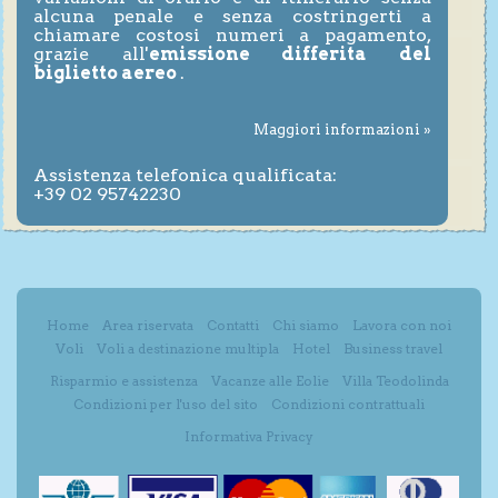
alcuna penale e senza costringerti a
chiamare costosi numeri a pagamento,
grazie all'
emissione differita del
biglietto aereo
.
Maggiori informazioni »
Assistenza telefonica qualificata:
+39 02 95742230
Home
Area riservata
Contatti
Chi siamo
Lavora con noi
Voli
Voli a destinazione multipla
Hotel
Business travel
Risparmio e assistenza
Vacanze alle Eolie
Villa Teodolinda
Condizioni per l'uso del sito
Condizioni contrattuali
Informativa Privacy