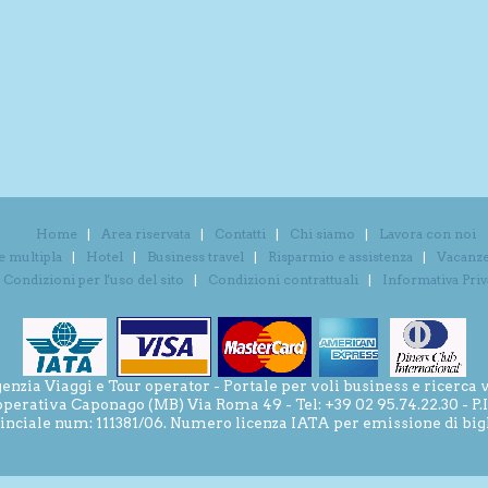
Home
Area riservata
Contatti
Chi siamo
Lavora con noi
e multipla
Hotel
Business travel
Risparmio e assistenza
Vacanze 
Condizioni per l'uso del sito
Condizioni contrattuali
Informativa Pri
ia Viaggi e Tour operator - Portale per voli business e ricerca v
operativa Caponago (MB) Via Roma 49 - Tel: +39 02 95.74.22.30 - P
inciale num: 111381/06. Numero licenza IATA per emissione di bigli