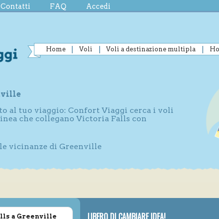
Contatti
FAQ
Accedi
Home
Voli
Voli a destinazione multipla
Ho
ville
to al tuo viaggio: Confort Viaggi cerca i voli
linea che collegano Victoria Falls con
lle vicinanze di Greenville
LIBERO DI CAMBIARE IDEA!
alls a Greenville