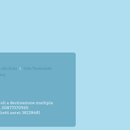
alle Eolie
Villa Teodolinda
vacy
oli a destinazione multipla
.I. 00877370965
etti aerei: 38228481