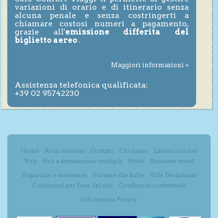
variazioni di orario e di itinerario senza
alcuna penale e senza costringerti a
chiamare costosi numeri a pagamento,
grazie all'
emissione differita del
biglietto aereo
.
Maggiori informazioni »
Assistenza telefonica qualificata:
+39 02 95742230
Home
Area riservata
Contatti
Chi siamo
Lavora con noi
Voli
Voli a destinazione multipla
Hotel
Business travel
Risparmio e assistenza
Vacanze alle Eolie
Villa Teodolinda
Condizioni per l'uso del sito
Condizioni contrattuali
Informativa Privacy