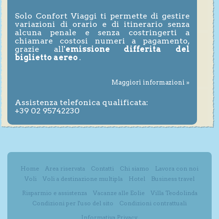
Solo Confort Viaggi ti permette di gestire
variazioni di orario e di itinerario senza
alcuna penale e senza costringerti a
chiamare costosi numeri a pagamento,
grazie all'
emissione differita del
biglietto aereo
.
Maggiori informazioni »
Assistenza telefonica qualificata:
+39 02 95742230
Home
Area riservata
Contatti
Chi siamo
Lavora con noi
Voli
Voli a destinazione multipla
Hotel
Business travel
Risparmio e assistenza
Vacanze alle Eolie
Villa Teodolinda
Condizioni per l'uso del sito
Condizioni contrattuali
Informativa Privacy