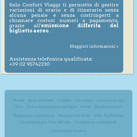
Solo Confort Viaggi ti permette di gestire
variazioni di orario e di itinerario senza
alcuna penale e senza costringerti a
chiamare costosi numeri a pagamento,
grazie all'
emissione differita del
biglietto aereo
.
Maggiori informazioni »
Assistenza telefonica qualificata:
+39 02 95742230
Home
Area riservata
Contatti
Chi siamo
Lavora con noi
Voli
Voli a destinazione multipla
Hotel
Business travel
Risparmio e assistenza
Vacanze alle Eolie
Villa Teodolinda
Condizioni per l'uso del sito
Condizioni contrattuali
Informativa Privacy